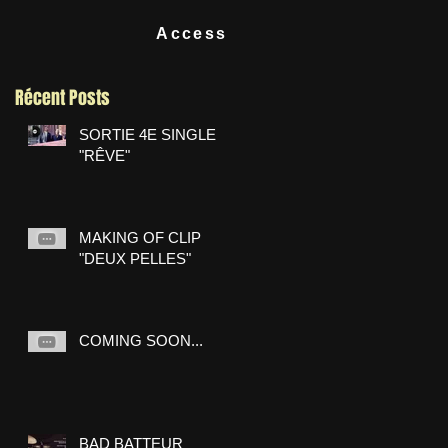
Access
Récent Posts
SORTIE 4E SINGLE
"RÊVE"
MAKING OF CLIP
"DEUX PELLES"
COMING SOON...
BAD BATTEUR