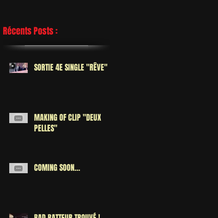
Récents Posts :
SORTIE 4E SINGLE "RÊVE"
MAKING OF CLIP "DEUX
PELLES"
COMING SOON...
BAD BATTEUR TROUVÉ !