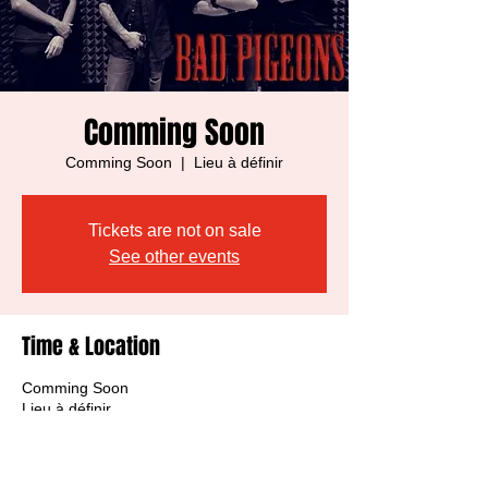
Comming Soon
Comming Soon
  |  
Lieu à définir
Tickets are not on sale
See other events
Time & Location
Comming Soon
Lieu à définir
About the event